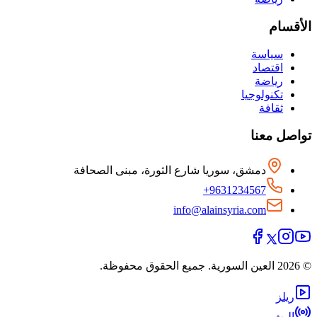
الأقسام
سياسة
اقتصاد
رياضة
تكنولوجيا
ثقافة
تواصل معنا
دمشق، سوريا شارع الثورة، مبنى الصحافة
+9631234567
info@alainsyria.com
© 2026 العين السورية. جميع الحقوق محفوظة.
ريلز
البث