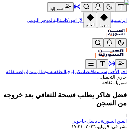
انضم إلينا
الرئيسية
الآراء
بودكاست
البث
الموجز اليومي
سوريا
العالم
آخر الأخبار
سياسة
اقتصاد
تكنولوجيا
الطقس
سوشال ميديا
رياضة
ثقافة
جاري التحميل...
سوريا - ثقافة
فضل شاكر يطلب فسحة للتعافي بعد خروجه
من السجن
ا
العين السورية ـ باسل حاجولي
نشر في
:
٩ يوليو ٢٠٢٦، ١٧:٢١