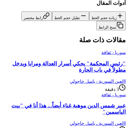
أدوات المقال
زيادة حجم الخط
تقليل حجم الخط
رابط مختصر
نسخ الرابط
مقالات ذات صلة
سوريا - ثقافة
"رئيس المحكمة" يحكي أسرار العدالة ومرايا ويدخل
مطولاً في باب الحارة
ا
العين السورية - باسل حاجولي
3
دقيقة
سوريا - ثقافة
عبير شمس الدين موهبة غناء أيضاً... هذا أنا في "بيت
الياسمين"
ا
العين السورية ـ باسل حاجولي