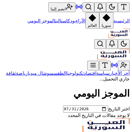
انضم إلينا
الرئيسية
الآراء
بودكاست
البث
الموجز اليومي
سوريا
العالم
آخر الأخبار
سياسة
اقتصاد
تكنولوجيا
الطقس
سوشال ميديا
رياضة
ثقافة
جاري التحميل...
الموجز اليومي
اختر التاريخ
لا يوجد مقالات في التاريخ المحدد