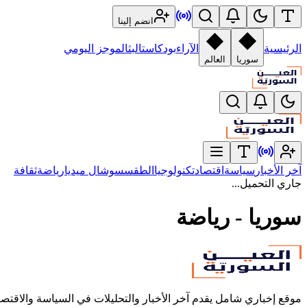
انضم إلينا
الرئيسية
الآراء
بودكاست
البث
الموجز اليومي
سوريا
العالم
آخر الأخبار
سياسة
اقتصاد
تكنولوجيا
الطقس
سوشال ميديا
رياضة
ثقافة
جاري التحميل...
سوريا - رياضة
موقع إخباري شامل يقدم آخر الأخبار والتحليلات في السياسة والاقتص