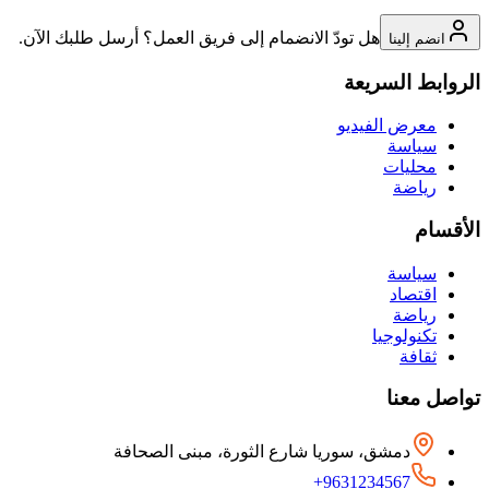
هل تودّ الانضمام إلى فريق العمل؟ أرسل طلبك الآن.
انضم إلينا
الروابط السريعة
معرض الفيديو
سياسة
محليات
رياضة
الأقسام
سياسة
اقتصاد
رياضة
تكنولوجيا
ثقافة
تواصل معنا
دمشق، سوريا شارع الثورة، مبنى الصحافة
+9631234567