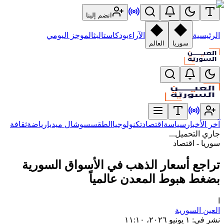
انضم إلينا
الرئيسية
الآراء
بودكاست
البث
الموجز اليومي
سوريا
العالم
آخر الأخبار
سياسة
اقتصاد
تكنولوجيا
الطقس
سوشال ميديا
رياضة
ثقافة
جاري التحميل...
سوريا - اقتصاد
تراجع أسعار الذهب في الأسواق السورية
بضغط هبوط المعدن عالمياً
ا
العين السورية
نشر في
:
١ يونيو ٢٠٢٦، ١١:١٠