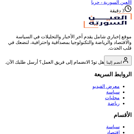
ا
العين السورية - حربا
3
دقيقة
موقع إخباري شامل يقدم آخر الأخبار والتحليلات في السياسة
والاقتصاد والرياضة والتكنولوجيا بمصداقية واحترافية، لنضعك في
قلب الحدث.
هل تودّ الانضمام إلى فريق العمل؟ أرسل طلبك الآن.
انضم إلينا
الروابط السريعة
معرض الفيديو
سياسة
محليات
رياضة
الأقسام
سياسة
اقتصاد