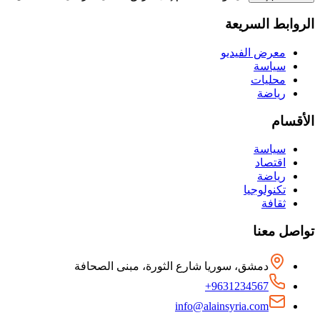
الروابط السريعة
معرض الفيديو
سياسة
محليات
رياضة
الأقسام
سياسة
اقتصاد
رياضة
تكنولوجيا
ثقافة
تواصل معنا
دمشق، سوريا شارع الثورة، مبنى الصحافة
+9631234567
info@alainsyria.com