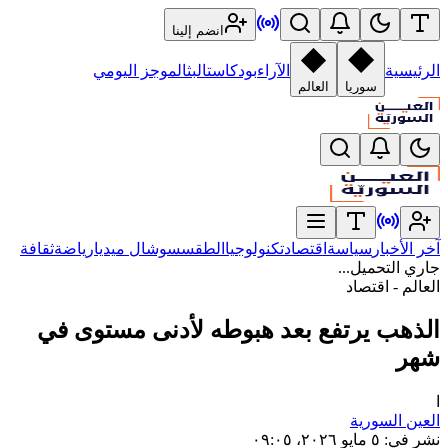
انضم إلينا
الرئيسية
الآراء
بودكاست
البث
الموجز اليومي
سوريا
العالم
آخر الأخبار
سياسة
اقتصاد
تكنولوجيا
الطقس
سوشال ميديا
رياضة
ثقافة
جاري التحميل...
العالم - اقتصاد
الذهب يرتفع بعد هبوطه لأدنى مستوى في
شهر
ا
العين السورية
نشر في
:
٥ مايو ٢٠٢٦، ٠٩:٠٥