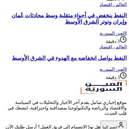
العالم - اقتصاد
النفط ينخفض في أجواء متقلبة وسط محادثات عُمان
وإيران وتوتر الشرق الأوسط
ا
العين السورية
3
دقيقة
العالم - اقتصاد
النفط يواصل انخفاضه مع الهدوء في الشرق الأوسط
ا
العين السورية
3
دقيقة
موقع إخباري شامل يقدم آخر الأخبار والتحليلات في السياسة
والاقتصاد والرياضة والتكنولوجيا بمصداقية واحترافية، لنضعك في
قلب الحدث.
هل تودّ الانضمام إلى فريق العمل؟ أرسل طلبك الآن.
انضم إلينا