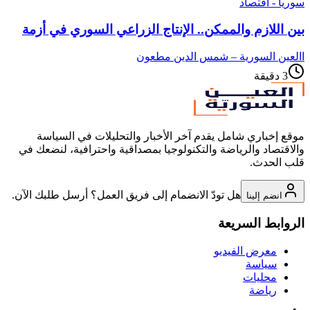
سوريا - اقتصاد
بين اللازم والممكن.. الإنتاج الزراعي السوري في أزمة
ا
العين السورية – شمس الدين مطعون
3
دقيقة
موقع إخباري شامل يقدم آخر الأخبار والتحليلات في السياسة
والاقتصاد والرياضة والتكنولوجيا بمصداقية واحترافية، لنضعك في
قلب الحدث.
هل تودّ الانضمام إلى فريق العمل؟ أرسل طلبك الآن.
انضم إلينا
الروابط السريعة
معرض الفيديو
سياسة
محليات
رياضة