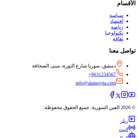
الأقسام
سياسة
اقتصاد
رياضة
تكنولوجيا
ثقافة
تواصل معنا
دمشق، سوريا شارع الثورة، مبنى الصحافة
+9631234567
info@alainsyria.com
© 2026 العين السورية. جميع الحقوق محفوظة.
ريلز
البث