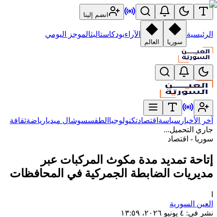
انضم إلينا
الرئيسية
الآراء
بودكاست
البث
الموجز اليومي
سوريا
العالم
آخر الأخبار
سياسة
اقتصاد
تكنولوجيا
الطقس
سوشال ميديا
رياضة
ثقافة
جاري التحميل...
سوريا - اقتصاد
إتاحة تمديد مدة مكوث المركبات عبر
مديريات الضابطة الجمركية في المحافظات
ا
العين السورية
نشر في
:
٤ يونيو ٢٠٢٦، ١٣:٥٩