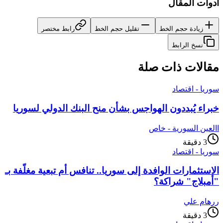
أدوات المقال
زيادة حجم الخط
تقليل حجم الخط
رابط مختصر
نسخ الرابط
مقالات ذات صلة
سوريا - اقتصاد
خبراء يُبددون الهواجس بشأن منح البنك الدولي لسوريا
ا
العين السورية - خاص
3
دقيقة
سوريا - اقتصاد
الاستثمارات الوافدة إلى سوريا.. تنافس أم تبعية مغلّفة بـ
"أمبلاج" شراكة؟
ر
رهام علي
3
دقيقة