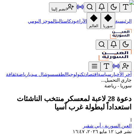
انضم إلينا
الرئيسية
الآراء
بودكاست
البث
الموجز اليومي
سوريا
العالم
آخر الأخبار
سياسة
اقتصاد
تكنولوجيا
الطقس
سوشال ميديا
رياضة
ثقافة
جاري التحميل...
سوريا - رياضة
دعوة 28 لاعبة لمعسكر منتخب الناشئات
استعداداً لبطولة غرب آسيا
ا
العين السورية - أبي شقير
نشر في
:
١٢ مايو ٢٠٢٦، ١٦:٤٧