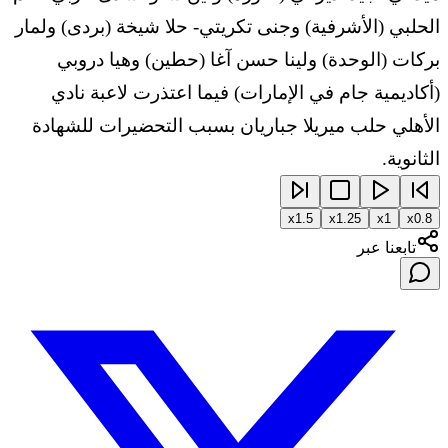
الحلبي (الأشرفية) وجنى تكريتي- حلا شيخة (بردى) ولمار
بركات (الوحدة) ولينا حسن آغا (حطين) وهيا دروبي
(أكاديمية جام في الإمارات) فيما اعتذرت لاعبة نادي
الأهلي حلب ميريلا جباريان بسبب التحضيرات للشهادة
الثانوية.
x
1.5
x
1.25
x
1
x
0.8
تابعنا عبر