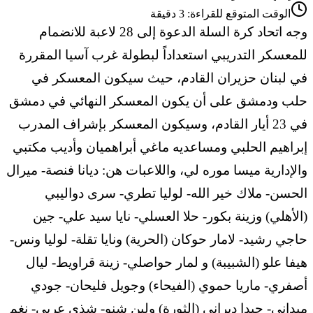
الوقت المتوقع للقراءة:
3
دقيقة
وجه اتحاد كرة السلة الدعوة إلى 28 لاعبة للانضمام
للمعسكر التدريبي استعداداً لبطولة غرب آسيا المقررة
في لبنان حزيران القادم، حيث سيكون المعسكر في
حلب ودمشق على أن يكون المعسكر النهائي في دمشق
في 23 أيار القادم، وسيكون المعسكر بإشراف المدرب
إبراهيم الحلبي ومساعديه ماغي أبراهميان وأديب مكتبي
والإدارية ميسا موره لي، واللاعبات هن: ديانا فنصة- ميرال
الحسن- ملاك خير الله- لوليا تطري- سرى دواليبي
(الأهلي) وزينة بكور- حلا العسلي- نايا سيد علي- جين
حاجي رشيد- لامار حوكان (الحرية) ونايا تقلة- لوليا ونس-
هيفا علو (الشبيبة) و لمار حواصلي- زينة قراويط- ليال
أصفري- ماريا حموي (الفيحاء) وجويل فليحان- جودي
ميداني- جيدا ديراني (الثورة) ولين شنو- شذى عربي- نغم