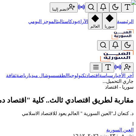
انضم إلينا
الرئيسية
الآراء
بودكاست
البث
الموجز اليومي
سوريا
العالم
آخر الأخبار
سياسة
اقتصاد
تكنولوجيا
الطقس
سوشال ميديا
رياضة
ثقافة
جاري التحميل...
سوريا - اقتصاد
مقاربة لطريق اقتصادي ثالث.. كلية "اقتصاد د
د. كنعان لـ"العين السورية " العالم يعود للاقتصاد الاسلامي
ا
العين السورية
نشر في
:
٢٣ يونيو ٢٠٢٦، ١٦:١٢