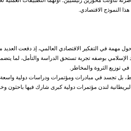
ضرته تناولت محورين رئيسيين؛ أولهما التطبيقات العملية للا
 هذا النموذج الاقتصادي.
لية العالمية عام 2008 شكّلت نقطة تحول مهمة في التفكير الاقتصادي العالمي، 
د الإسلامي بوصفه تجربة تستحق الدراسة والتأمل، لما يتضم
 في توزيع الثروة والمخاطر.
 فقط، بل تجسد في مبادرات ومؤتمرات ودراسات دولية واسع
مة البريطانية لندن مؤتمرات دولية كبرى شارك فيها باحثون