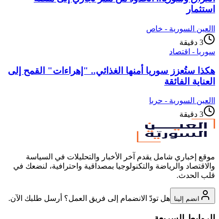
استثمار
ا
العين السورية - خاص
3
دقيقة
سوريا - اقتصاد
هكذا ستُعزز سوريا أمنها الغذائي.. "إهراءات" القمح إلى
العناية الفائقة
ا
العين السورية - حربا
3
دقيقة
موقع إخباري شامل يقدم آخر الأخبار والتحليلات في السياسة
والاقتصاد والرياضة والتكنولوجيا بمصداقية واحترافية، لنضعك في
قلب الحدث.
هل تودّ الانضمام إلى فريق العمل؟ أرسل طلبك الآن.
انضم إلينا
الروابط السريعة