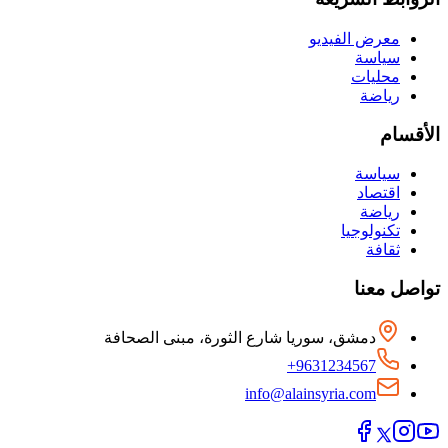
معرض الفيديو
سياسة
محليات
رياضة
الأقسام
سياسة
اقتصاد
رياضة
تكنولوجيا
ثقافة
تواصل معنا
دمشق، سوريا شارع الثورة، مبنى الصحافة
+9631234567
info@alainsyria.com