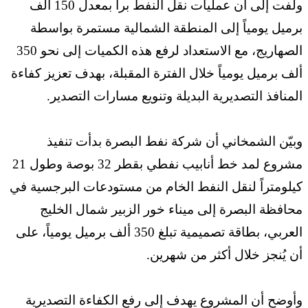
ولفت إلى أن عمليات نقل النفط براً بمعدل 150 ألف
برميل يومياً إلى ‏المنطقة الشمالية مستمرة بواسطة
الصهاريج، مع الاستعداد لرفع هذه الكميات ‏إلى نحو 350
ألف برميل يومياً خلال الفترة المقبلة، بهدف تعزيز كفاءة
‏المنافذ التصديرية البديلة وتنويع مسارات التصدير‎.‎
وبيّن الشمخاني أن شركة نفط البصرة بدأت تنفيذ
مشروع لمد خط أنابيب ‏نفطي بقطر 32 بوصة وطول 21
كيلومتراً لنقل النفط الخام من مستودعات ‏البرجسية في
محافظة البصرة إلى ميناء خور الزبير شمال الخليج
العربي، ‏بطاقة تصميمية تبلغ 350 ألف برميل يومياً، على
أن يُنجز خلال أكثر من ‏شهرين‎.‎
وأوضح أن المشروع يهدف إلى رفع الكفاءة التصديرية