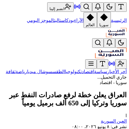
انضم إلينا
الرئيسية
الآراء
بودكاست
البث
الموجز اليومي
سوريا
العالم
آخر الأخبار
سياسة
اقتصاد
تكنولوجيا
الطقس
سوشال ميديا
رياضة
ثقافة
جاري التحميل...
سوريا - اقتصاد
العراق يعلن خطة لرفع صادرات النفط‏ عبر
سوريا وتركيا إلى 650 ألف ‏برميل يومياً
ا
العين السورية
نشر في
:
٨ يونيو ٢٠٢٦، ٠٨:٠٠