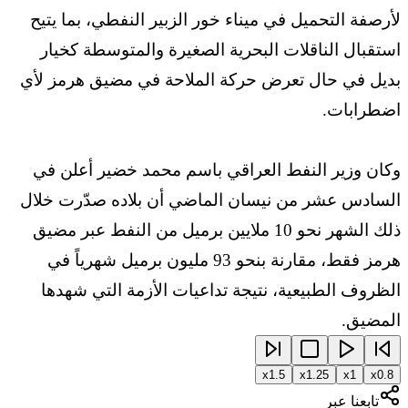
لأرصفة التحميل في ‏ميناء خور الزبير النفطي، بما يتيح
استقبال الناقلات البحرية الصغيرة ‏والمتوسطة كخيار
بديل في حال تعرض حركة الملاحة في مضيق هرمز ‏لأي
اضطرابات‎.‎
وكان وزير النفط العراقي باسم محمد خضير أعلن في
السادس عشر من ‏نيسان الماضي أن بلاده صدّرت خلال
ذلك الشهر نحو 10 ملايين برميل من ‏النفط عبر مضيق
هرمز فقط، مقارنة بنحو 93 مليون برميل شهرياً في
‏الظروف الطبيعية، نتيجة تداعيات الأزمة التي شهدها
المضيق‎.
x
1.5
x
1.25
x
1
x
0.8
تابعنا عبر